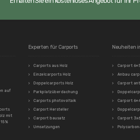
Erhalten Sie ein kostenloses Angebot für Ihr Pro
Experten für Carports
Neuheiten 
Carports aus Holz
Carport 6×
Einzelcarports Holz
Anbau carp
Doppelcarports Holz
Carport ant
en auf
Parkplatzüberdachung
Doppelcarp
Carports photovoltaik
Carport 6×4
rports
Carport Hersteller
Doppelcarp
lz mit
Carport bausatz
Carport 3x
 15%
Umsetzungen
Polycarbon