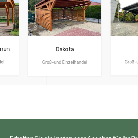
03
02
onen
Dakota
del
Groß-u
Groß-und Einzelhandel