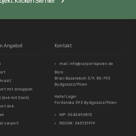
jekt. Klicken Sie hier
im Angebot
Kontakt
5
mail: info@carportspolen.de
ort
Büro
Braci Bażańskich 3/9, 85-793
hrazit
Bydgoszcz/Polen
ort mit schuppen
Halle/Lager
 (6×6 mit Dach)
Fordońska 393 Bydgoszcz/Polen
ort 6×6
6m
NIP: 5542490813
at carport
REGON: 340131919