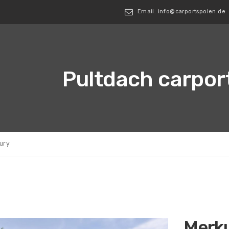
Email: info@carportspolen.de
Pultdach carport
ury
Merk