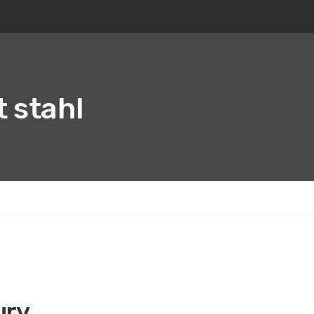
 stahl
ury