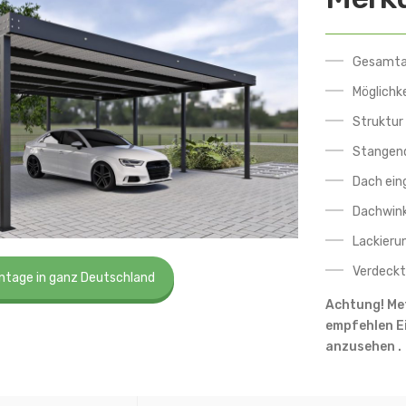
Gesamta
Möglichk
Struktur
Stangenq
Dach ein
Dachwink
Lackierun
Verdeckt
ntage in ganz Deutschland
Achtung! Met
empfehlen E
anzusehen .