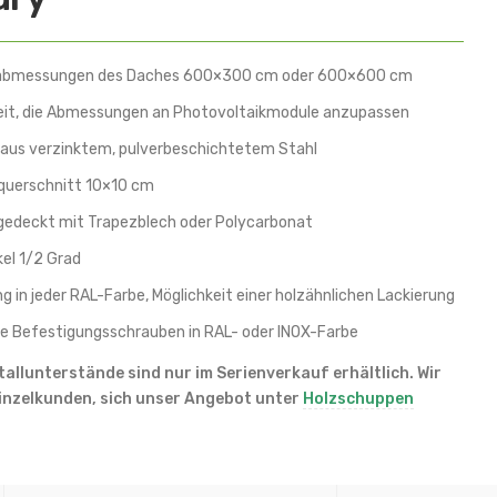
bmessungen des Daches 600×300 cm oder 600×600 cm
eit, die Abmessungen an Photovoltaikmodule anzupassen
 aus verzinktem, pulverbeschichtetem Stahl
uerschnitt 10×10 cm
gedeckt mit Trapezblech oder Polycarbonat
el 1/2 Grad
g in jeder RAL-Farbe, Möglichkeit einer holzähnlichen Lackierung
e Befestigungsschrauben in RAL- oder INOX-Farbe
allunterstände sind nur im Serienverkauf erhältlich. Wir
inzelkunden, sich unser Angebot unter
Holzschuppen