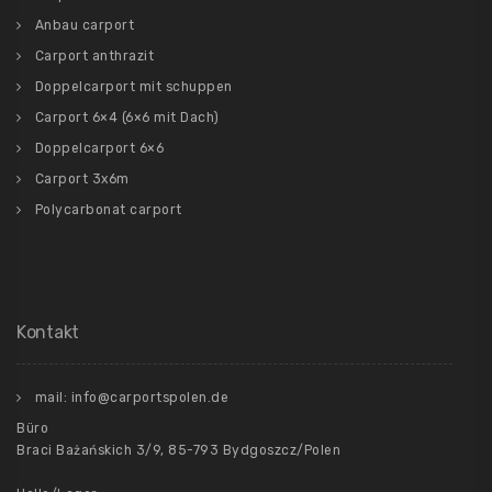
Anbau carport
Carport anthrazit
Doppelcarport mit schuppen
Carport 6×4 (6×6 mit Dach)
Doppelcarport 6×6
Carport 3x6m
Polycarbonat carport
Kontakt
mail: info@carportspolen.de
Büro
Braci Bażańskich 3/9, 85-793 Bydgoszcz/Polen