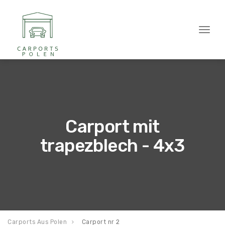
Toggl
naviga
Carport mit
trapezblech - 4x3
Carports Aus Polen
Carport nr 2